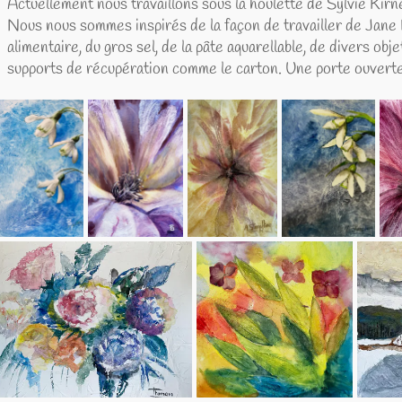
nt nous travaillons sous la houlette de Sylvie Kirner autour de 
sommes inspirés de la façon de travailler de Jane Betteridge.
e, du gros sel, de la pâte aquarellable, de divers objets et de l
e récupération comme le carton. Une porte ouverte sur la créat